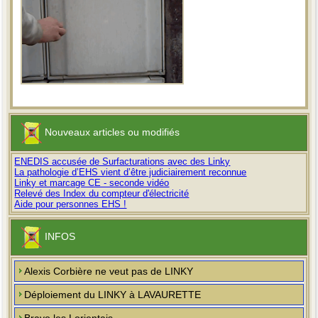
Nouveaux articles ou modifiés
ENEDIS accusée de Surfacturations avec des Linky
La pathologie d’EHS vient d’être judiciairement reconnue
Linky et marcage CE - seconde vidéo
Relevé des Index du compteur d'électricité
Aide pour personnes EHS !
INFOS
Alexis Corbière ne veut pas de LINKY
Déploiement du LINKY à LAVAURETTE