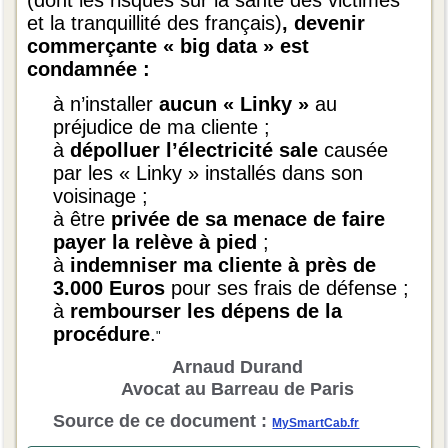
(dont les risques sur la santé des victimes
et la tranquillité des français)
, devenir
commerçante « big data » est
condamnée :
à n’installer
aucun « Linky »
au
préjudice de ma cliente ;
à
dépolluer l’électricité sale
causée
par les « Linky » installés dans son
voisinage ;
à être
privée de sa menace de faire
payer la relève à pied
;
à
indemniser ma cliente à près de
3.000 Euros
pour ses frais de défense ;
à
rembourser les dépens de la
procédure
.
"
Arnaud Durand
Avocat au Barreau de Paris
Source de ce document :
MySmartCab.fr