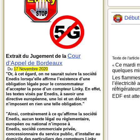
Début 
Cour
Extrait du Jugement de la
Texte de l'article 
d'Appel de Bordeaux
Ce mardi ma
«
Du
17 Novembre 2020
quelques min
"Or, à cet égard, on ne saurait suivre la société
Les flammes 
Enedis lorsqu’elle affirme l’existence d’une
l’électricit
obligation légale pour le consommateur
réfrigérateu
d’accepter la pose d’un compteur Linky. En effet,
les textes visés par Enedis, à savoir une
EDF est atte
directive européenne, une loi et un décret
n’imposent en rien une telle obligation."
"Ainsi, contrairement à ce qu’affirme la société
Enedis, aucun texte légal ou règlementaire,
européen ou national n’impose à
Enedis, société commerciale privée,
concessionnaire du service public, d’installer au
domicile des particuliers des compteurs Linky