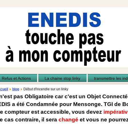
Refus et Actions
La chaine stop linky
transmettre les inde
cueil
blog
Début d'incendie sur un linky
n'est pas Obligatoire car c'est un Objet Connecté
EDIS a été Condamnée pour Mensonge. TGI de Bo
re compteur est accessible, vous devez
impérativ
e cas contraire, il sera
changé
et vous ne pourrez 