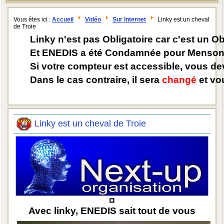
Vous êtes ici :
Accueil
Vidéo
Sur Internet
Linky est un cheval
de Troie
Linky n'est pas Obligatoire car c'est un O
Et ENEDIS a été Condamnée pour Mensong
Si votre compteur est accessible, vous d
Dans le cas contraire, il sera
changé
et vou
Linky est un cheval de Troie
Avec linky, ENEDIS sait tout de vous