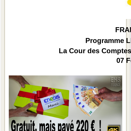
FRAN
Programme LI
La Cour des Comptes 
07 F