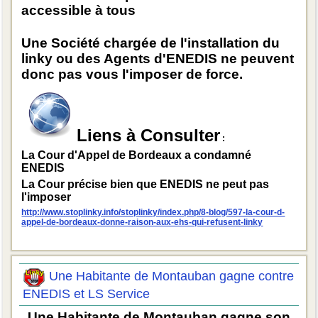
accessible à tous
Une Société chargée de l'installation du
linky ou des Agents d'ENEDIS ne peuvent
donc pas vous l'imposer de force.
Liens à Consulter
:
La Cour d'Appel de Bordeaux a condamné
ENEDIS
La Cour précise bien que ENEDIS ne peut pas
l'imposer
http://www.stoplinky.info/stoplinky/index.php/8-blog/597-la-cour-d-
appel-de-bordeaux-donne-raison-aux-ehs-qui-refusent-linky
Une Habitante de Montauban gagne contre
ENEDIS et LS Service
Une Habitante de Montauban gagne son