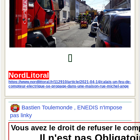
NordLitoral
https://www.nordlittoral.fr/112910/article/2021-04-14/calais-un-feu-de-
compteur-electrique-se-propage-dans-une-maison-rue-michel-ange
Bastien Toulemonde , ENEDIS n'Impose
pas linky
Vous avez le droit de refuser le com
Il n'est pas Obligatoi