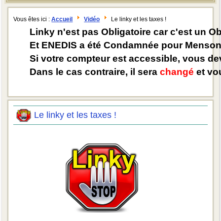
Vous êtes ici :
Accueil
Vidéo
Le linky et les taxes !
Linky n'est pas Obligatoire car c'est un O
Et ENEDIS a été Condamnée pour Mensong
Si votre compteur est accessible, vous d
Dans le cas contraire, il sera
changé
et vou
Le linky et les taxes !
0000000000000