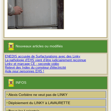
Nouveaux articles ou modifiés
ENEDIS accusée de Surfacturations avec des Linky
La pathologie d’EHS vient d’être judiciairement reconnue
Linky et marcage CE - seconde vidéo
Relevé des Index du compteur d'électricité
Aide pour personnes EHS !
INFOS
Alexis Corbière ne veut pas de LINKY
Déploiement du LINKY à LAVAURETTE