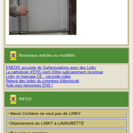
Nouveaux articles ou modifiés
ENEDIS accusée de Surfacturations avec des Linky
La pathologie d’EHS vient d’être judiciairement reconnue
Linky et marcage CE - seconde vidéo
Relevé des Index du compteur d'électricité
Aide pour personnes EHS !
INFOS
Alexis Corbière ne veut pas de LINKY
Déploiement du LINKY à LAVAURETTE