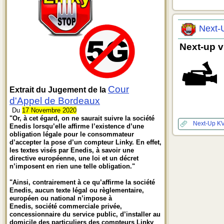
Next-
Next-up v
Cour
Extrait du Jugement de la
d'Appel de Bordeaux
Du
17 Novembre 2020
"Or, à cet égard, on ne saurait suivre la société
Next-Up
K
Enedis lorsqu’elle affirme l’existence d’une
obligation légale pour le consommateur
d’accepter la pose d’un compteur Linky. En effet,
les textes visés par Enedis, à savoir une
directive européenne, une loi et un décret
n’imposent en rien une telle obligation."
"Ainsi, contrairement à ce qu’affirme la société
Enedis, aucun texte légal ou règlementaire,
européen ou national n’impose à
Enedis, société commerciale privée,
concessionnaire du service public, d’installer au
domicile des particuliers des compteurs Linky