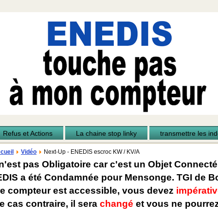
Refus et Actions
La chaine stop linky
transmettre les inde
cueil
Vidéo
Next-Up - ENEDIS escroc KW / KV/A
n'est pas Obligatoire car c'est un Objet Connecté
EDIS a été Condamnée pour Mensonge. TGI de Bo
re compteur est accessible, vous devez
impérativ
e cas contraire, il sera
changé
et vous ne pourrez 