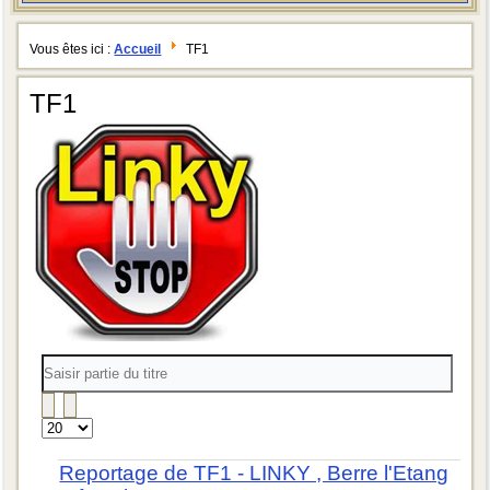
Vous êtes ici :
Accueil
TF1
TF1
Saisir
partie
du
titre
Affichage
#
Reportage de TF1 - LINKY , Berre l'Etang