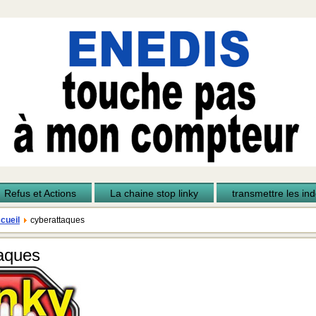
Refus et Actions
La chaine stop linky
transmettre les inde
cueil
cyberattaques
aques