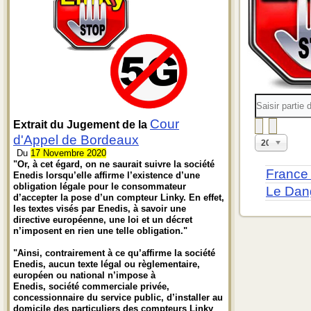
Saisir
partie
du
Cour
Extrait du Jugement de la
titre
d'Appel de Bordeaux
Affichage
20
#
Du
17 Novembre 2020
"Or, à cet égard, on ne saurait suivre la société
France 
Enedis lorsqu’elle affirme l’existence d’une
obligation légale pour le consommateur
Le Dan
d’accepter la pose d’un compteur Linky. En effet,
les textes visés par Enedis, à savoir une
directive européenne, une loi et un décret
n’imposent en rien une telle obligation."
"Ainsi, contrairement à ce qu’affirme la société
Enedis, aucun texte légal ou règlementaire,
européen ou national n’impose à
Enedis, société commerciale privée,
concessionnaire du service public, d’installer au
domicile des particuliers des compteurs Linky