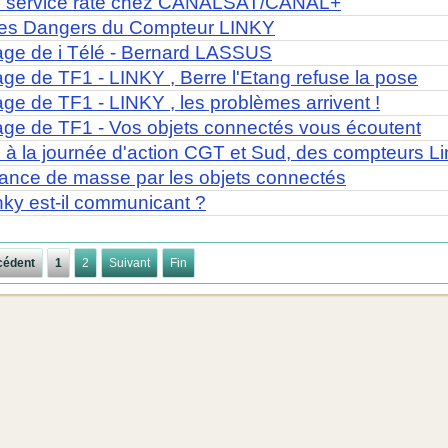
e service raté chez CANALSAT/CANAL+
es Dangers du Compteur LINKY
age de i Télé - Bernard LASSUS
ge de TF1 - LINKY , Berre l'Etang refuse la pose
ge de TF1 - LINKY , les problèmes arrivent !
ge de TF1 - Vos objets connectés vous écoutent
 à la journée d'action CGT et Sud, des compteurs L
lance de masse par les objets connectés
inky est-il communicant ?
cédent
1
2
Suivant
Fin