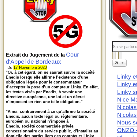
Saisir
partie
du
Cour
Extrait du Jugement de la
titre
d'Appel de Bordeaux
Affichage
20
#
Du
17 Novembre 2020
"Or, à cet égard, on ne saurait suivre la société
Linky e
Enedis lorsqu’elle affirme l’existence d’une
obligation légale pour le consommateur
Linky e
d’accepter la pose d’un compteur Linky. En effet,
Linky s
les textes visés par Enedis, à savoir une
directive européenne, une loi et un décret
Nice Ma
n’imposent en rien une telle obligation."
Nicolas
"Ainsi, contrairement à ce qu’affirme la société
Nicolas
Enedis, aucun texte légal ou règlementaire,
européen ou national n’impose à
Nous so
Enedis, société commerciale privée,
ONZO -
concessionnaire du service public, d’installer au
domicile des particuliers des compteurs Linky