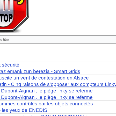
t sécurité
taz emankizün berezia - Smart Grids
uscite un vent de contestation en Alsace
tin - Cinq raisons de s’opposer aux compteurs Link
 Dupont-Aignan , le piège linky se referme
 Dupont-Aignan , le piège linky se referme
mmes contrôlés par les objets connectés
 les yeux de ENEDIS