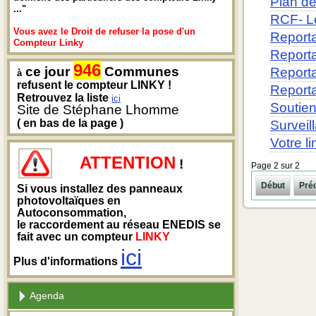
Plan d
..."
RCF- L
Vous avez le Droit de refuser la pose d'un
Report
Compteur Linky
Reporta
946
ce jour
Communes
Reporta
à
refusent le compteur LINKY !
Reporta
Retrouvez la liste
ici
Soutien
Site de Stéphane Lhomme
( en bas de la page )
Surveil
Votre l
ATTENTION
!
Page 2 sur 2
Début
Pré
Si vous installez des panneaux
photovoltaïques en
Autoconsommation,
le raccordement au réseau ENEDIS se
fait avec un compteur
LINKY
ici
Plus d'informations
Agenda