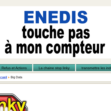
Refus et Actions
La chaine stop linky
transmettre les inde
cueil
Big Data